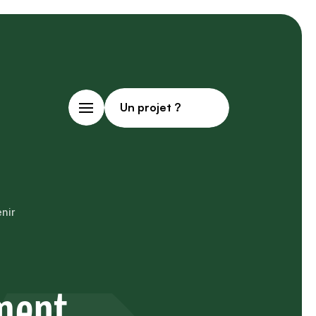
Un projet ?
nir
ment 