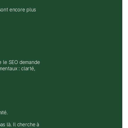
sont encore plus 
ue le SEO demande 
ntaux : clarté, 
ité.
s là. Il cherche à 